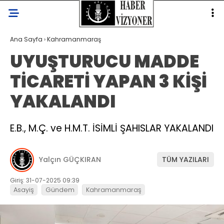
Ana Sayfa
›
Kahramanmaraş
UYUŞTURUCU MADDE
TİCARETİ YAPAN 3 KİŞİ
YAKALANDI
E.B., M.Ç. ve H.M.T. İSİMLİ ŞAHISLAR YAKALANDI
Yalçın GÜÇKIRAN
TÜM YAZILARI
Giriş: 31-07-2025 09:39
Asayiş
Gündem
Kahramanmaraş