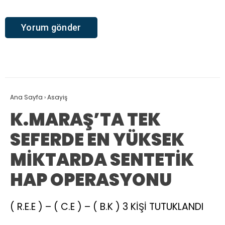
Ana Sayfa
›
Asayiş
K.MARAŞ’TA TEK
SEFERDE EN YÜKSEK
MİKTARDA SENTETİK
HAP OPERASYONU
( R.E.E ) – ( C.E ) – ( B.K ) 3 KİŞİ TUTUKLANDI