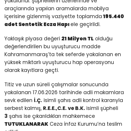
yakalandı. Şüphelilerin üzerlerinde ve
araçlarında yapılan aramalarda mobilya
içerisine gizlenmiş vaziyette toplamda
195.440
adet Sentetik Ecza Hapı
ele geçirildi.
Yaklaşık piyasa değeri
21 Milyon TL
olduğu
değerlendirilen bu uyuşturucu madde
Kahramanmaraş’ta tek seferde yakalanan en
yüksek miktarlı uyuşturucu hap operasyonu
olarak kayıtlara geçti.
Titiz ve uzun süreli çalışmalar sonucunda
yakalanan 17.06.2026 tarihinde adli makamlara
sevk edilen
İ.Ç.
isimli şahıs adli kontrol kararıyla
serbest kalmış,
R.E.E.,C.E. ve B.K.
isimli şüpheli
3
şahıs ise çıkarıldıkları mahkemece
TUTUKLANARAK
Ceza İnfaz Kurumu’na teslim