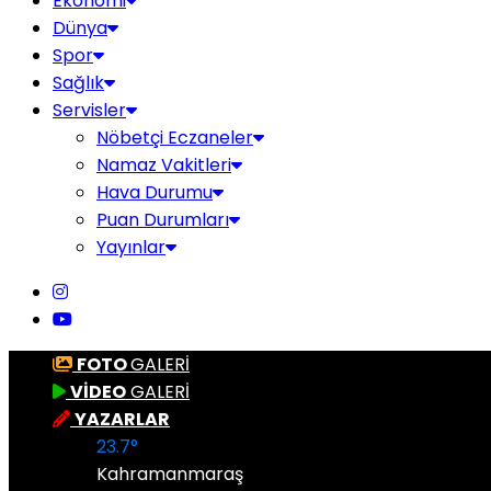
Ekonomi
Dünya
Spor
Sağlık
Servisler
Nöbetçi Eczaneler
Namaz Vakitleri
Hava Durumu
Puan Durumları
Yayınlar
FOTO
GALERİ
VİDEO
GALERİ
YAZARLAR
23.7
°
Kahramanmaraş