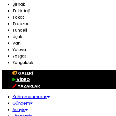
Şırnak
Tekirdağ
Tokat
Trabzon
Tunceli
Uşak
Van
Yalova
Yozgat
Zonguldak
GALERİ
VİDEO
YAZARLAR
Kahramanmaraş
Gündem
Asayiş