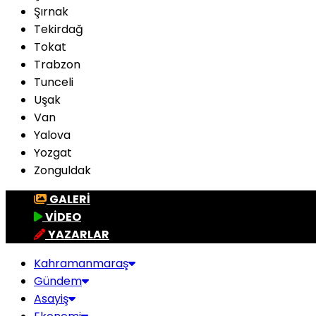
Şırnak
Tekirdağ
Tokat
Trabzon
Tunceli
Uşak
Van
Yalova
Yozgat
Zonguldak
GALERİ
VİDEO
YAZARLAR
Kahramanmaraş
Gündem
Asayiş