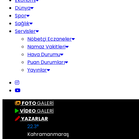
Ekonomi
Dünya
Spor
Sağlık
Servisler
Nöbetçi Eczaneler
Namaz Vakitleri
Hava Durumu
Puan Durumları
Yayınlar
FOTO
GALERİ
VİDEO
GALERİ
YAZARLAR
22.3
°
Kahramanmaraş