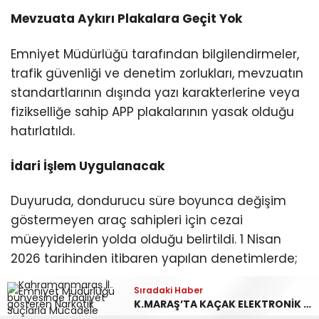
Mevzuata Aykırı Plakalara Geçit Yok
Emniyet Müdürlüğü tarafından bilgilendirmeler,
trafik güvenliği ve denetim zorlukları, mevzuatın
standartlarının dışında yazı karakterlerine veya
fizikselliğe sahip APP plakalarının yasak olduğu
hatırlatıldı.
İdari İşlem Uygulanacak
Duyuruda, dondurucu süre boyunca değişim
göstermeyen araç sahipleri için cezai
müeyyidelerin yolda olduğu belirtildi. 1 Nisan
2026 tarihinden itibaren yapılan denetimlerde;
Sıradaki Haber
Standart plakaya geçiş yapmamış,
K.MARAŞ’TA KAÇAK ELEKTRONİK ÜRÜN VE SİLAH ELE GEÇİRİLDİ