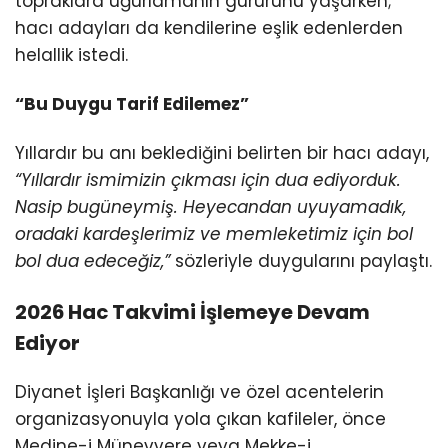
topraklara uğurlamanın gururunu yaşarken;
hacı adayları da kendilerine eşlik edenlerden
helallik istedi.
“Bu Duygu Tarif Edilemez”
Yıllardır bu anı beklediğini belirten bir hacı adayı,
“Yıllardır ismimizin çıkması için dua ediyorduk.
Nasip bugüneymiş. Heyecandan uyuyamadık,
oradaki kardeşlerimiz ve memleketimiz için bol
bol dua edeceğiz,”
sözleriyle duygularını paylaştı.
2026 Hac Takvimi İşlemeye Devam
Ediyor
Diyanet İşleri Başkanlığı ve özel acentelerin
organizasyonuyla yola çıkan kafileler, önce
Medine-i Münevvere veya Mekke-i