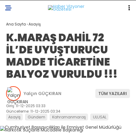
20.7
°
KAHRAMANMARAŞ
Ana Sayfa
›
Asayiş
K.MARAŞ DAHİL 72
GALERİ
VİDEO
YAZARLAR
İL’DE UYUŞTURUCU
KAHRAMANMARAŞ
MADDE TİCARETİNE
GÜNDEM
BALYOZ VURULDU !!!
ASAYIŞ
EKONOMI
Yalçın GÜÇKIRAN
TÜM YAZILARI
DÜNYA
Giriş: 11-12-2025 03:33
SPOR
Güncelleme: 11-12-2025 03:34
Asayiş
Gündem
Kahramanmaraş
ULUSAL
SAĞLIK
SERVISLER