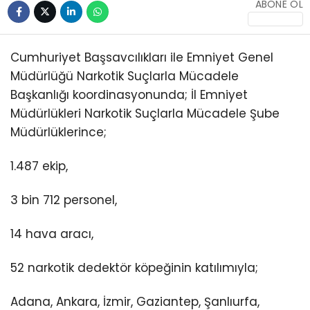
ABONE OL
Cumhuriyet Başsavcılıkları ile Emniyet Genel
Müdürlüğü Narkotik Suçlarla Mücadele
Başkanlığı koordinasyonunda; İl Emniyet
WhatsApp
Müdürlükleri Narkotik Suçlarla Mücadele Şube
İhbar Hattı
Müdürlüklerince;
1.487 ekip,
Instagram
3 bin 712 personel,
14 hava aracı,
Youtube
52 narkotik dedektör köpeğinin katılımıyla;
Adana, Ankara, İzmir, Gaziantep, Şanlıurfa,