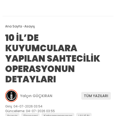
Ana Sayfa
›
Asayiş
10 İL’DE
KUYUMCULARA
YAPILAN SAHTECİLİK
OPERASYONUN
DETAYLARI
Yalçın GÜÇKIRAN
TÜM YAZILARI
Giriş: 04-07-2026 03:54
Güncelleme: 04-07-2026 03:55
Asayiş
Ekonomi
Kahramanmaraş
ULUSAL