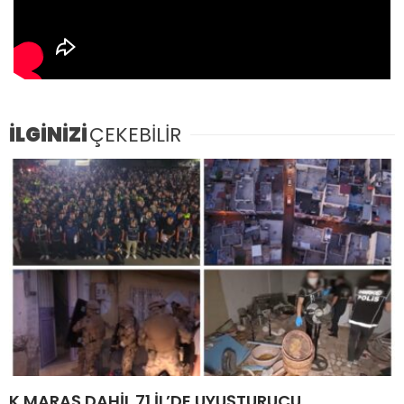
İLGİNİZİ
ÇEKEBİLİR
K.MARAŞ DAHİL 71 İL’DE UYUŞTURUCU