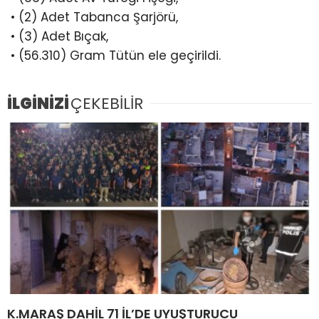
• (2) Adet Tabanca Şarjörü,
• (3) Adet Bıçak,
• (56.310) Gram Tütün ele geçirildi.
İLGİNİZİ
ÇEKEBİLİR
K.MARAŞ DAHİL 71 İL’DE UYUŞTURUCU