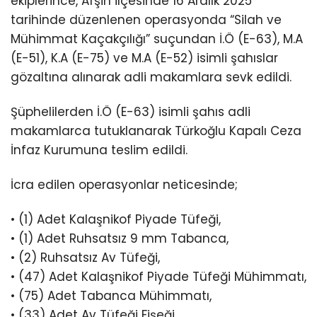
ekiplerince, Afşin ilçesinde 16 Aralık 2025
tarihinde düzenlenen operasyonda “Silah ve
Mühimmat Kaçakçılığı” suçundan İ.Ö (E-63), M.A
(E-51), K.A (E-75) ve M.A (E-52) isimli şahıslar
gözaltına alınarak adli makamlara sevk edildi.
Şüphelilerden İ.Ö (E-63) isimli şahıs adli
makamlarca tutuklanarak Türkoğlu Kapalı Ceza
İnfaz Kurumuna teslim edildi.
İcra edilen operasyonlar neticesinde;
• (1) Adet Kalaşnikof Piyade Tüfeği,
• (1) Adet Ruhsatsız 9 mm Tabanca,
• (2) Ruhsatsız Av Tüfeği,
• (47) Adet Kalaşnikof Piyade Tüfeği Mühimmatı,
• (75) Adet Tabanca Mühimmatı,
• (33) Adet Av Tüfeği Fişeği,