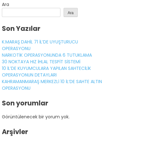
Ara
Ara
Gündem
Son Yazılar
Ekonomi
Politika
K.MARAŞ DAHİL 71 İL’DE UYUŞTURUCU
OPERASYONU
Dünya
NARKOTİK OPERASYONUNDA 6 TUTUKLAMA
30 NOKTAYA HIZ İHLAL TESPİT SİSTEMİ
Spor
10 İL’DE KUYUMCULARA YAPILAN SAHTECİLİK
OPERASYONUN DETAYLARI
Magazin
KAHRAMANMARAŞ MERKEZLİ 10 İL’DE SAHTE ALTIN
OPERASYONU
Sağlık
Son yorumlar
Teknoloji
Görüntülenecek bir yorum yok.
Arşivler