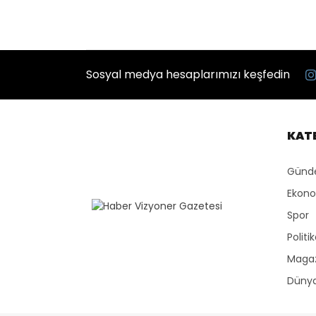
Sosyal medya hesaplarımızı keşfedin
KAT
Gün
Ekon
Spor
Politi
Maga
Düny