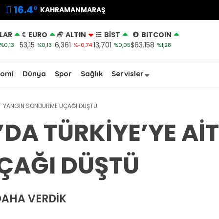
16.4
°
KAHRAMANMARAŞ
LAR
EURO
ALTIN
BİST
BITCOIN
53,15
6,361
13,701
$63.158
%0,13
%0,13
%-0,74
%0,05
%1,28
nomi
Dünya
Spor
Sağlık
Servisler
AİT YANGIN SÖNDÜRME UÇAĞI DÜŞTÜ
DA TÜRKİYE’YE Aİ
ÇAĞI DÜŞTÜ
 DAHA VERDİK