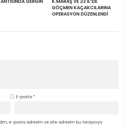
LANTISINDA GERGİN
K.MARAŞ VE 23 İL’DE
GÖÇMEN KAÇAKCILARINA
OPERASYON DÜZENLENDİ
E-posta
*
dım, e-posta adresim ve site adresim bu tarayıcıya