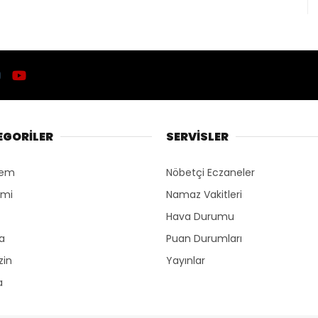
EGORİLER
SERVİSLER
dem
Nöbetçi Eczaneler
omi
Namaz Vakitleri
Hava Durumu
ka
Puan Durumları
zin
Yayınlar
a