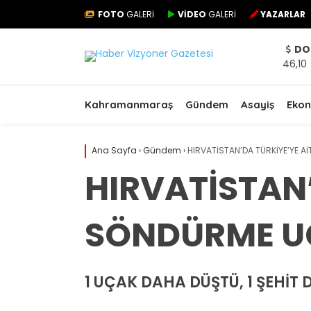
FOTO
GALERİ
VİDEO
GALERİ
YAZARLAR
DO
46,10
Kahramanmaraş
Gündem
Asayiş
Eko
Ana Sayfa
›
Gündem
›
HIRVATİSTAN’DA TÜRKİYE’YE 
HIRVATİSTAN’
SÖNDÜRME U
1 UÇAK DAHA DÜŞTÜ, 1 ŞEHİT