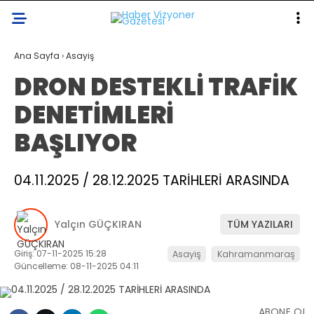
21.1
°
KAHRAMANMARAŞ
Ana Sayfa
›
Asayiş
DRON DESTEKLİ TRAFİK
GALERİ
VİDEO
YAZARLAR
DENETİMLERİ
KAHRAMANMARAŞ
BAŞLIYOR
GÜNDEM
ASAYIŞ
04.11.2025 / 28.12.2025 TARİHLERİ ARASINDA
EKONOMI
Yalçın GÜÇKIRAN
TÜM YAZILARI
DÜNYA
Giriş: 07-11-2025 15:28
Asayiş
Kahramanmaraş
SPOR
Güncelleme: 08-11-2025 04:11
SAĞLIK
SERVISLER
ABONE OL