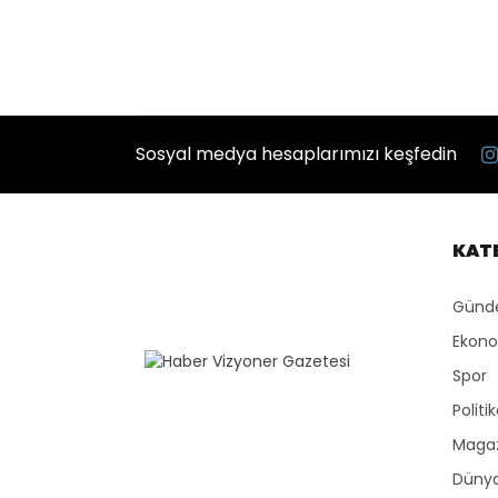
Sosyal medya hesaplarımızı keşfedin
KAT
Gün
Ekon
Spor
Politi
Maga
Düny