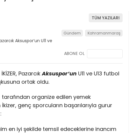
TÜM YAZILARI
Gündem
Kahramanmaraş
ABONE OL
 İKİZER, Pazarcık
Aksuspor’un
U11 ve U13 futbol
oşkusuna ortak oldu.
i tarafından organize edilen yemek
kizer, genç sporcuların başarılarıyla gurur
:
aim en iyi şekilde temsil edeceklerine inancım