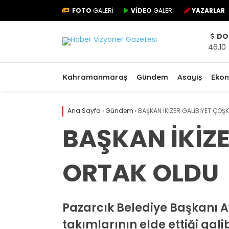
FOTO
GALERİ
VİDEO
GALERİ
YAZARLAR
DO
46,10
Kahramanmaraş
Gündem
Asayiş
Eko
Ana Sayfa
›
Gündem
›
BAŞKAN İKİZER GALİBİYET ÇO
BAŞKAN İKİZ
ORTAK OLDU
Pazarcık Belediye Başkanı Av
takımlarının elde ettiği gal