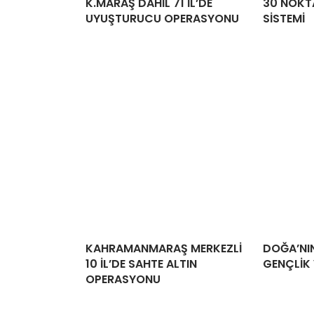
K.MARAŞ DAHİL 71 İL’DE
30 NOKTA
UYUŞTURUCU OPERASYONU
SİSTEMİ
KAHRAMANMARAŞ MERKEZLİ
DOĞA’NI
10 İL’DE SAHTE ALTIN
GENÇLİK 
OPERASYONU