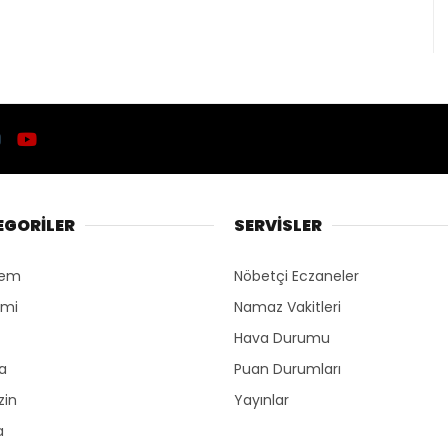
EGORİLER
SERVİSLER
dem
Nöbetçi Eczaneler
omi
Namaz Vakitleri
Hava Durumu
ka
Puan Durumları
zin
Yayınlar
a