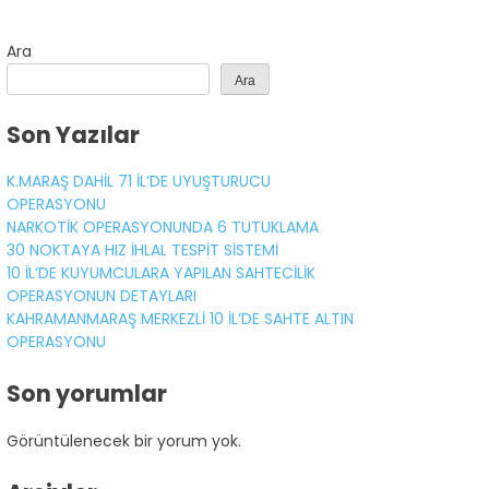
Ara
Gündem
Ara
Ekonomi
Son Yazılar
Politika
K.MARAŞ DAHİL 71 İL’DE UYUŞTURUCU
Dünya
OPERASYONU
NARKOTİK OPERASYONUNDA 6 TUTUKLAMA
Spor
30 NOKTAYA HIZ İHLAL TESPİT SİSTEMİ
10 İL’DE KUYUMCULARA YAPILAN SAHTECİLİK
Magazin
OPERASYONUN DETAYLARI
Sağlık
KAHRAMANMARAŞ MERKEZLİ 10 İL’DE SAHTE ALTIN
OPERASYONU
Teknoloji
Son yorumlar
Görüntülenecek bir yorum yok.