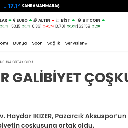
17.1
°
KAHRAMANMARAŞ
LAR
EURO
ALTIN
BİST
BITCOIN
53,15
6,361
13,701
$63.158
%0,13
%0,13
%-0,74
%0,05
%1,28
nomi
Dünya
Spor
Sağlık
Servisler
ŞKUSUNA ORTAK OLDU
ER GALİBİYET ÇOŞ
. Haydar İKİZER, Pazarcık Aksuspor’un U
ibiyetin coşkusuna ortak oldu.