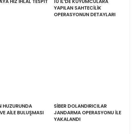
YA HIZ İHLAL TESPİT
10 İL’DE KUYUMCULARA
YAPILAN SAHTECİLİK
OPERASYONUN DETAYLARI
N HUZURUNDA
SİBER DOLANDIRICILAR
VE AİLE BULUŞMASI
JANDARMA OPERASYONU İLE
YAKALANDI