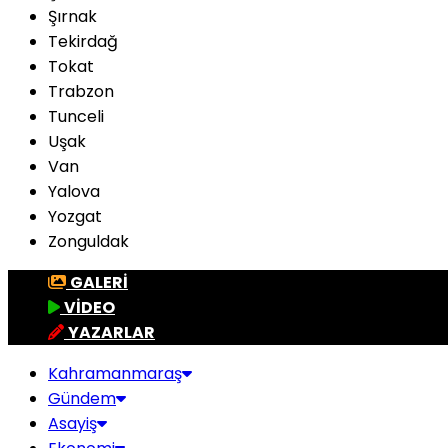
Şırnak
Tekirdağ
Tokat
Trabzon
Tunceli
Uşak
Van
Yalova
Yozgat
Zonguldak
GALERİ
VİDEO
YAZARLAR
Kahramanmaraş
Gündem
Asayiş