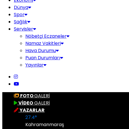
Ekonomi
Dünya
Spor
Sağlık
Servisler
Nöbetçi Eczaneler
Namaz Vakitleri
Hava Durumu
Puan Durumları
Yayınlar
FOTO
GALERİ
VİDEO
GALERİ
YAZARLAR
27.4
°
Kahramanmaraş